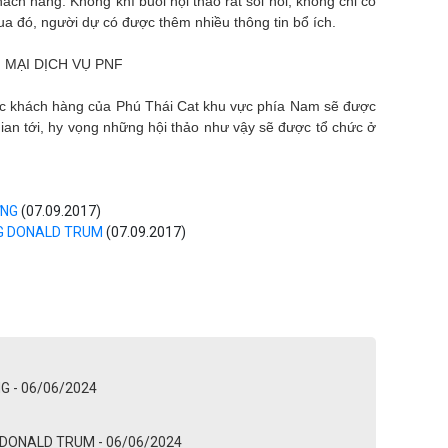
ách hàng. Không khí buổi hội thảo rất sôi nổi, không chỉ có
ua đó, người dự có được thêm nhiều thông tin bổ ích.
 các khách hàng của Phú Thái Cat khu vực phía Nam sẽ được
 gian tới, hy vọng những hội thảo như vậy sẽ được tổ chức ở
ỰNG
(07.09.2017)
NG DONALD TRUM
(07.09.2017)
G - 06/06/2024
 DONALD TRUM - 06/06/2024