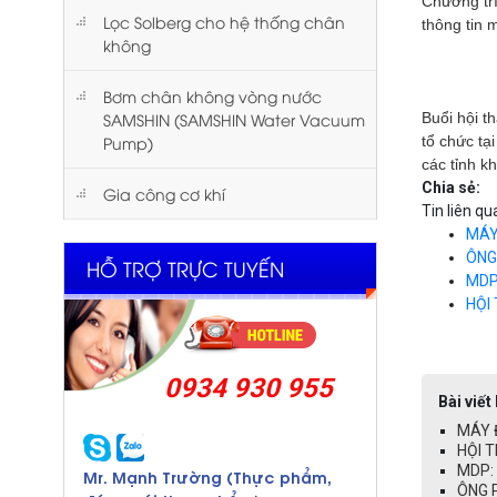
Chương trì
Lọc Solberg cho hệ thống chân
thông tin 
không
Bơm chân không vòng nước
SAMSHIN (SAMSHIN Water Vacuum
Buổi hội t
Pump)
tổ chức tạ
các tỉnh k
Chia sẻ:
Gia công cơ khí
Tin liên qu
MÁY
ÔNG
HỖ TRỢ TRỰC TUYẾN
MDP
HỘI
0934 930 955
Bài viết
MÁY 
HỘI T
MDP: 
Mr. Mạnh Trường (Thực phẩm,
ÔNG 