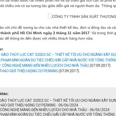
nh đã nhận được rất nhiều phản hồi và sự tham gia tích cực từ phía kh
một chiều mà có sự tương tác giữa diễn giả và người tham dự. Thông q
hảo với chủ đề tương tự cho các nhà thiết kế tàu, đơn vị đóng tàu và
i
thành phố Hồ Chí Minh ngày 2 tháng 11 năm 2017
. Và trong thời
hác để thông tin đến được với nhiều khách hàng hơn nữa.
an
 ĐÀO THỦY LỰC CAT 320D2 GC – THIẾT KẾ TỐI ƯU CHO NGÀNH XÂY D
 PHẠM ĐÌNH ĐOÀN DỰ TIỆC CHIÊU ĐÃI CẤP NHÀ NƯỚC VỚI TỔNG THỐ
: CÔNG NGHỆ MANG ĐẾN NHIỀU LỢI ÍCH CHO NHÀ THẦU
(07.09.2017)
 THẢO GIỚI THIỆU ĐỘNG CƠ PERKINS
(07.09.2017)
 khác:
ĐÀO THỦY LỰC CAT 320D2 GC – THIẾT KẾ TỐI ƯU CHO NGÀNH XÂY DỰN
HẢO GIỚI THIỆU ĐỘNG CƠ PERKINS - 06/06/2024
CÔNG NGHỆ MANG ĐẾN NHIỀU LỢI ÍCH CHO NHÀ THẦU - 06/06/2024
PHẠM ĐÌNH ĐOÀN DỰ TIỆC CHIÊU ĐÃI CẤP NHÀ NƯỚC VỚI TỔNG THỐNG