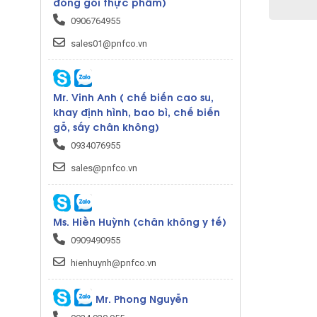
đóng gói thực phẩm)
0906764955
sales01@pnfco.vn
Mr. Vinh Anh ( chế biến cao su,
khay định hình, bao bì, chế biến
gỗ, sấy chân không)
0934076955
sales@pnfco.vn
Ms. Hiền Huỳnh (chân không y tế)
0909490955
hienhuynh@pnfco.vn
Mr. Phong Nguyễn