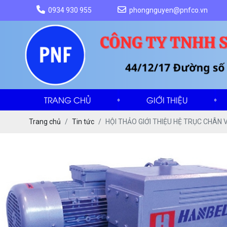
0934 930 955
phongnguyen@pnfco.vn
TRANG CHỦ
GIỚI THIỆU
Trang chủ
Tin tức
HỘI THẢO GIỚI THIỆU HỆ TRỤC CHÂN 