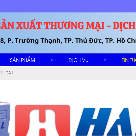
SẢN PHẨM
DỊCH VỤ
TIN T
VỊT CAT