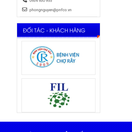
0934 930 955
phongnguyen@pnfco.vn
ĐỐI TÁC - KHÁCH HÀNG