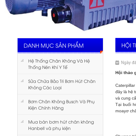
HỘI T
DANH MỤC SẢN PHẨM
Hệ Thống Chân Không Và Hệ
Ngày đă
Thống Nén Khí Y Tế
Hội thảo 
Sửa Chữa Bảo Trì Bơm Hút Chân
Caterpilla
Không Các Loại
đây là hệ 
và cung cấ
Bơm Chân Không Busch Và Phụ
Tại buổi h
Kiện Chính Hãng
moayơ chân
Mua bán bơm hút chân không
Hanbell và phụ kiện