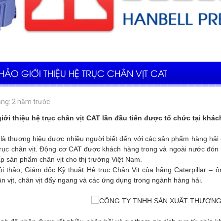
HẢO GIỚI THIỆU HỆ TRỤC CHÂN VỊT CAT
ng: 2 năm trước
giới thiệu hệ trục chân vịt CAT lần đầu tiên được tổ chức tại khá
r là thương hiệu được nhiều người biết đến với các sản phẩm hàng hải 
trục chân vịt. Động cơ CAT được khách hàng trong và ngoài nước đón 
p sản phẩm chân vịt cho thị trường Việt Nam.
ội thảo, Giám đốc Kỹ thuật Hệ trục Chân Vịt của hãng Caterpillar – 
 vịt, chân vịt đẩy ngang và các ứng dụng trong ngành hàng hải.