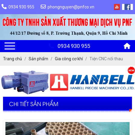
0934 930 955
phongnguyen@pnfco.vn
0934 930 955
Trang chủ
Sản phẩm
Gia công cơ khí
Tiện CNC nối thau
CHI TIẾT SẢN PHẨM