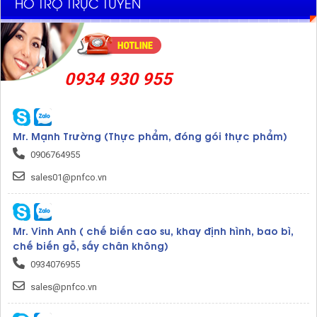
HỖ TRỢ TRỰC TUYẾN
0934 930 955
Mr. Mạnh Trường (Thực phẩm, đóng gói thực phẩm)
0906764955
sales01@pnfco.vn
Mr. Vinh Anh ( chế biến cao su, khay định hình, bao bì,
chế biến gỗ, sấy chân không)
0934076955
sales@pnfco.vn