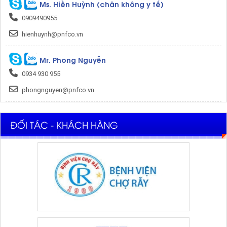
Ms. Hiền Huỳnh (chân không y tế)
0909490955
hienhuynh@pnfco.vn
Mr. Phong Nguyễn
0934 930 955
phongnguyen@pnfco.vn
ĐỐI TÁC - KHÁCH HÀNG