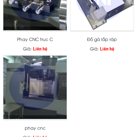
Phay CNC truc C
Đồ gá lắp ráp
Giá:
Giá:
Liên hệ
Liên hệ
phay cnc