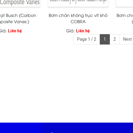
ạt Busch (Carbon
Bơm chân không trục vít khô
Bơm ch
osite Vanes )
COBRA
Giá:
Giá:
Liên hệ
Liên hệ
Page 1 / 2
1
2
Next