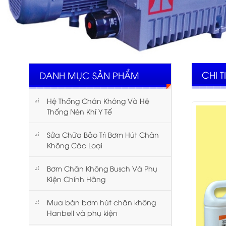
CHI T
DANH MỤC SẢN PHẨM
Hệ Thống Chân Không Và Hệ
Thống Nén Khí Y Tế
Sửa Chữa Bảo Trì Bơm Hút Chân
Không Các Loại
Bơm Chân Không Busch Và Phụ
Kiện Chính Hãng
Mua bán bơm hút chân không
Hanbell và phụ kiện