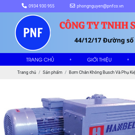
0934 930 955
phongnguyen@pnfco.vn
TRANG CHỦ
GIỚI THIỆU
Trang chủ
Sản phẩm
Bơm Chân Không Busch Và Phụ Kiệ