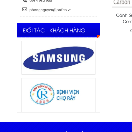
0934 930 955
phongnguyen@pnfco.vn
Cánh G
Comp
ĐỐI TÁC - KHÁCH HÀNG