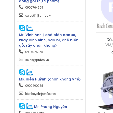
đóng gói thực phẩm)
0906764955
sales01@pnfco.vn
Mr. Vinh Anh ( chế biến cao su,
Dầ
khay định hình, bao bì, chế biến
VM/
gỗ, sấy chân không)
0934076955
sales@pnfco.vn
Ms. Hiền Huỳnh (chân không y tế)
0909490955
hienhuynh@pnfco.vn
Mr. Phong Nguyễn