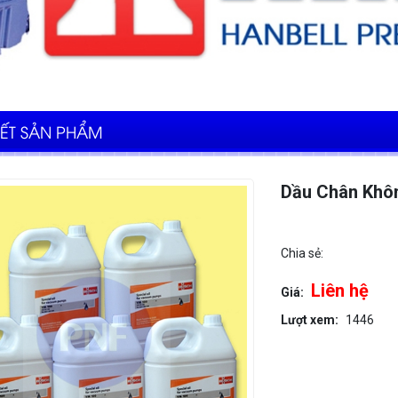
IẾT SẢN PHẨM
Dầu Chân Khô
Chia sẻ:
Liên hệ
Giá:
Lượt xem:
1446