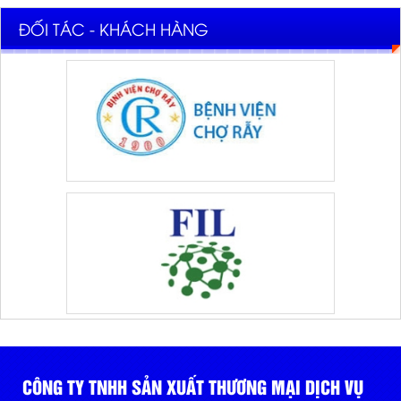
ĐỐI TÁC - KHÁCH HÀNG
CÔNG TY TNHH SẢN XUẤT THƯƠNG MẠI DỊCH VỤ